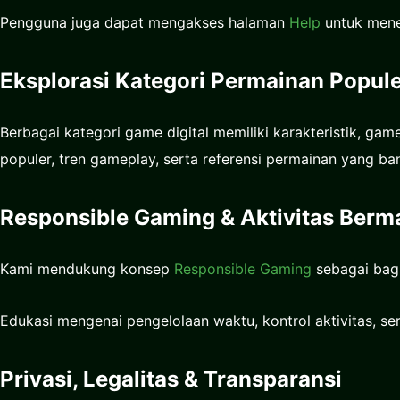
Pengguna juga dapat mengakses halaman
Help
untuk mene
Eksplorasi Kategori Permainan Popul
Berbagai kategori game digital memiliki karakteristik, g
populer, tren gameplay, serta referensi permainan yang b
Responsible Gaming & Aktivitas Ber
Kami mendukung konsep
Responsible Gaming
sebagai bagi
Edukasi mengenai pengelolaan waktu, kontrol aktivitas, s
Privasi, Legalitas & Transparansi