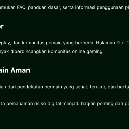
mukan FAQ, panduan dasar, serta informasi penggunaan pla
er
ameplay, dan komunitas pemain yang berbeda. Halaman
Slot 
anyak diperbincangkan komunitas online gaming.
main Aman
an dari pendekatan bermain yang sehat, terukur, dan bert
erta pemahaman risiko digital menjadi bagian penting dari