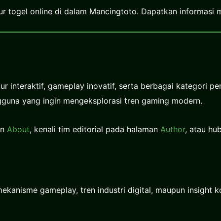
togel online di dalam Mancingtoto. Dapatkan informasi m
ur interaktif, gameplay inovatif, serta berbagai kategori
guna yang ingin mengeksplorasi tren gaming modern.
an
About
, kenali tim editorial pada halaman
Author
, atau hu
ekanisme gameplay, tren industri digital, maupun insight