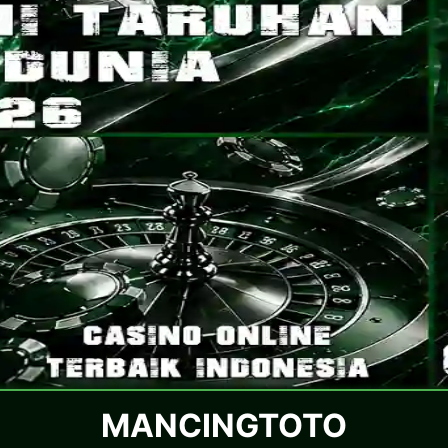
MANCINGTOTO