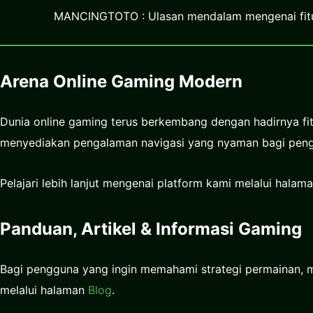
MANCINGTOTO : Ulasan mendalam mengenai fitur 
Arena Online Gaming Modern
Dunia online gaming terus berkembang dengan hadirnya fit
menyediakan pengalaman navigasi yang nyaman bagi peng
Pelajari lebih lanjut mengenai platform kami melalui halam
Panduan, Artikel & Informasi Gaming
Bagi pengguna yang ingin memahami strategi permainan, m
melalui halaman
Blog
.